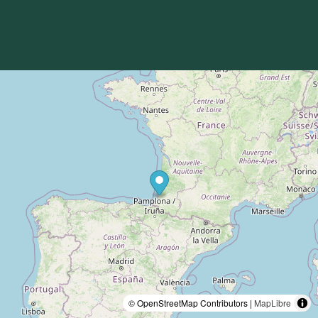
© OpenStreetMap Contributors |
MapLibre